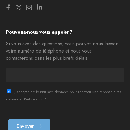
Pouvons-nous vous appeler?
Si vous avez des questions, vous pouvez nous laisser
votre numéro de téléphone et nous vous
contacterons dans les plus brefs délais
T
e
l
è
J'accepte de fournir mes données pour recevoir une réponse à ma
f
demande d'information *
o
n
*
Envoyer