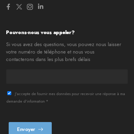
Pouvons-nous vous appeler?
Si vous avez des questions, vous pouvez nous laisser
votre numéro de téléphone et nous vous
contacterons dans les plus brefs délais
T
e
l
è
J'accepte de fournir mes données pour recevoir une réponse à ma
f
demande d'information *
o
n
*
Envoyer