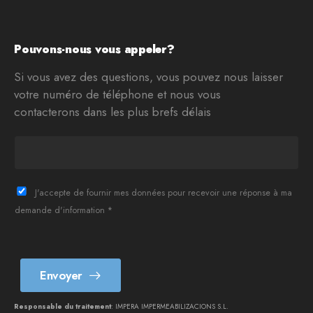
Pouvons-nous vous appeler?
Si vous avez des questions, vous pouvez nous laisser
votre numéro de téléphone et nous vous
contacterons dans les plus brefs délais
T
e
l
è
J'accepte de fournir mes données pour recevoir une réponse à ma
f
demande d'information *
o
n
*
Envoyer
Responsable du traitement
: IMPERA IMPERMEABILIZACIONS S.L.