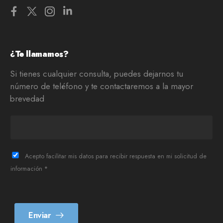
¿Te llamamos?
Si tienes cualquier consulta, puedes dejarnos tu
número de teléfono y te contactaremos a la mayor
brevedad
T
e
l
è
Acepto facilitar mis datos para recibir respuesta en mi solicitud de
f
información *
o
n
*
Enviar