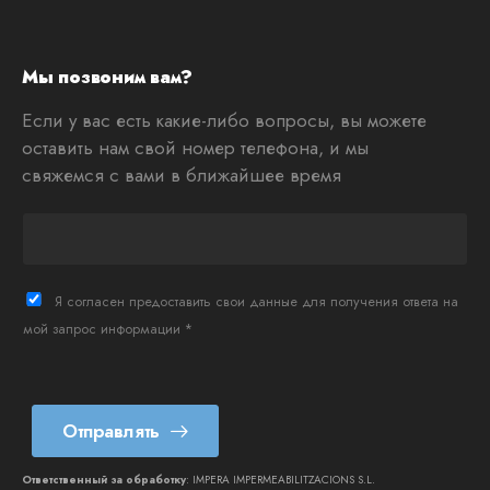
Мы позвоним вам?
Если у вас есть какие-либо вопросы, вы можете
оставить нам свой номер телефона, и мы
свяжемся с вами в ближайшее время
T
e
l
è
Я согласен предоставить свои данные для получения ответа на
f
мой запрос информации *
o
n
*
Отправлять
Ответственный за обработку
: IMPERA IMPERMEABILITZACIONS S.L.