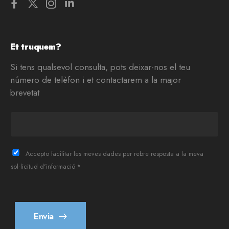
Et truquem?
Si tens qualsevol consulta, pots deixar-nos el teu
número de telèfon i et contactarem a la major
brevetat
T
e
l
è
Accepto facilitar les meves dades per rebre resposta a la meva
f
sol·licitud d'informació *
o
n
*
Envia