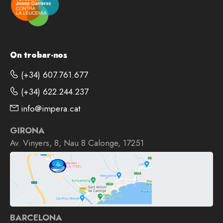
On trobar-nos
(+34) 607.761.677
(+34) 622.244.237
info@impera.cat
GIRONA
Av. Vinyers, 8, Nau 8 Calonge, 17251
BARCELONA