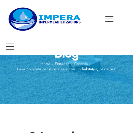
Blog
Home
Entrades
Consells
/
/
/
Guia completa per impermeabilitzar un habitatge, pas a pas.