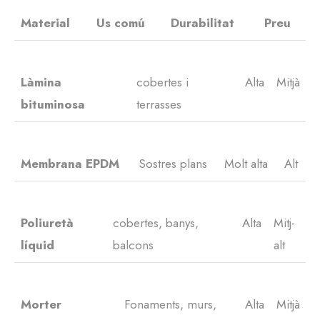
Material
Us comú
Durabilitat
Preu
Làmina
cobertes i
Alta
Mitjà
bituminosa
terrasses
Membrana EPDM
Sostres plans
Molt alta
Alt
Poliuretà
cobertes, banys,
Alta
Mitj-
líquid
balcons
alt
Morter
Fonaments, murs,
Alta
Mitjà