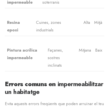
impermeable
soterranis
Resina
Cuines, zones
Alta
Mitjà
epoxi
industrials
Pintura acrílica
Façanes,
Mitjana
Baix
impermeable
sostres
inclinats
Errors comuns en
impermeabilitzar
un habitatge
Evita aquests errors freqüents que poden arruïnar el teu