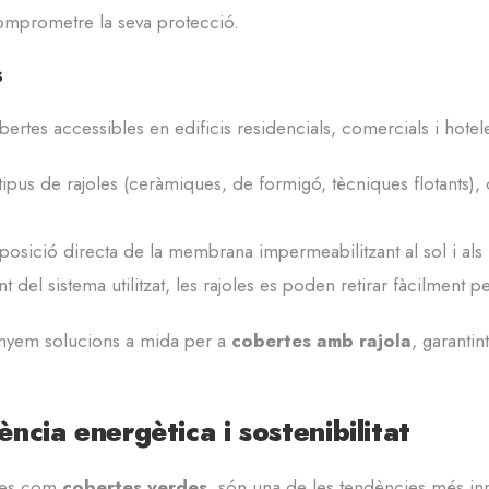
omprometre la seva protecció.
s
bertes accessibles en edificis residencials, comercials i hotel
s tipus de rajoles (ceràmiques, de formigó, tècniques flotants
exposició directa de la membrana impermeabilitzant al sol i al
t del sistema utilitzat, les rajoles es poden retirar fàcilment 
enyem solucions a mida per a
cobertes amb rajola
, garantin
ncia energètica i sostenibilitat
des com
cobertes verdes
, són una de les tendències més in