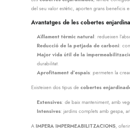
del seu valor estètic, aporten grans beneficis 
Avantatges de les cobertes enjardin
Aïllament tèrmic natural
: redueixen l’abso
Reducció de la petjada de carboni
: con
Major vida útil de la impermeabilitzaci
durabilitat.
Aprofitament d’espais
: permeten la creac
Existeixen dos tipus de
cobertes enjardinad
Extensives
: de baix manteniment, amb vege
Intensives
: jardins complets amb gespa, a
A
IMPERA IMPERMEABILITZACIONS
, ofer