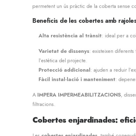
permetent un ús pràctic de la coberta sense c
Beneficis de les cobertes amb rajole
Alta resistència al trànsit
: ideal per a co
Varietat de dissenys
: existeixen diferent
l’estètica del projecte.
Protecció addicional
: ajuden a reduir l’
Fàcil instal·lació i manteniment
: depenen
A
IMPERA IMPERMEABILITZACIONS
, diss
filtracions.
Cobertes enjardinades: eficiè
Les
cobertes enjardinades
, també conegu