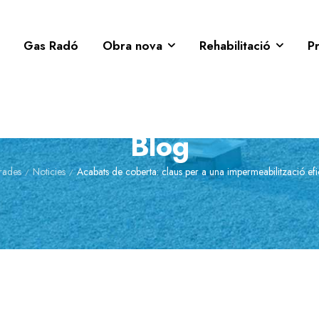
Gas Radó
Obra nova
Rehabilitació
P
Blog
rades
Noticies
Acabats de coberta: claus per a una impermeabilització efic
/
/