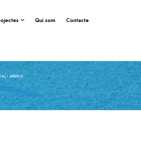
rojectes
Qui som
Contacte
aç i estètica