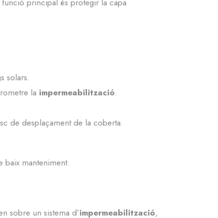
a funció principal és protegir la capa
s solars.
prometre la
impermeabilització
.
risc de desplaçament de la coberta.
e baix manteniment.
·len sobre un sistema d’
impermeabilització
,