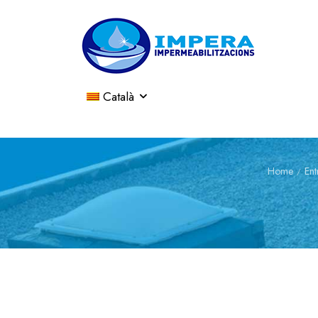
Català
Home
Ent
/