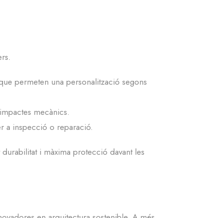
ers.
), que permeten una personalització segons
s impactes mecànics.
per a inspecció o reparació.
t durabilitat i màxima protecció davant les
novadores en arquitectura sostenible. A més