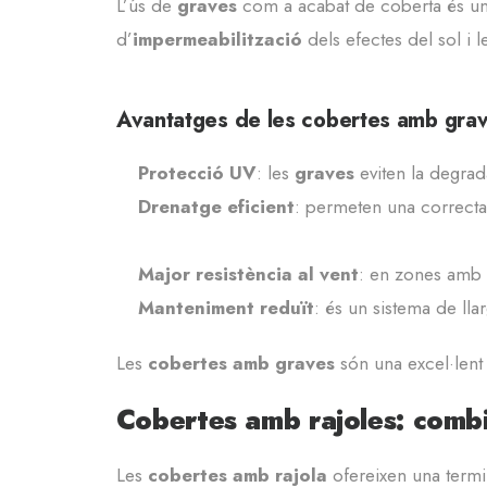
L’ús de
graves
com a acabat de coberta és una
d’
impermeabilització
dels efectes del sol i 
Avantatges de les cobertes amb gra
Protecció UV
: les
graves
eviten la degrad
Drenatge eficient
: permeten una correcta
Major resistència al vent
: en zones amb f
Manteniment reduït
: és un sistema de ll
Les
cobertes amb graves
són una excel·lent
Cobertes amb rajoles: combin
Les
cobertes amb rajola
ofereixen una termin