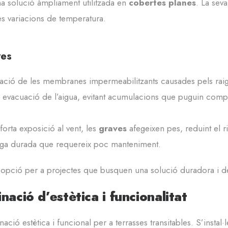
 solució àmpliament utilitzada en
cobertes planes
. La sev
les variacions de temperatura.
ves
ació de les membranes impermeabilitzants causades pels raig
 evacuació de l’aigua, evitant acumulacions que puguin com
orta exposició al vent, les
graves
afegeixen pes, reduint el 
arga durada que requereix poc manteniment.
 opció per a projectes que busquen una solució duradora i d
ació d’estètica i funcionalitat
ació estètica i funcional per a terrasses transitables. S’instal