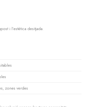
ost i l’estètica desitjada.
itables
bles
les, zones verdes