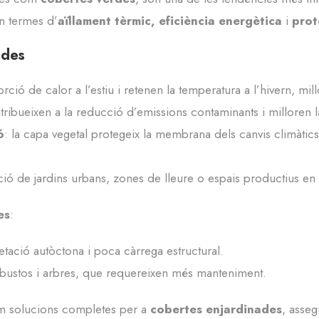
en termes d’
aïllament tèrmic,
eficiència energètica
i
prot
ades
rció de calor a l’estiu i retenen la temperatura a l’hivern, millo
tribueixen a la reducció d’emissions contaminants i milloren la 
ó
: la capa vegetal protegeix la membrana dels canvis climàtics 
ió de jardins urbans, zones de lleure o espais productius en 
es
:
tació autòctona i poca càrrega estructural.
rbustos i arbres, que requereixen més manteniment.
im solucions completes per a
cobertes enjardinades
, asseg