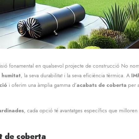
sió fonamental en qualsevol projecte de construcció No només 
 humitat
, la seva durabilitat i la seva eficiència tèrmica. A
IM
ció
i oferim una àmplia gamma d’
acabats de coberta
per a
ardinades
, cada opció té avantatges específics que milloren l
t de coberta