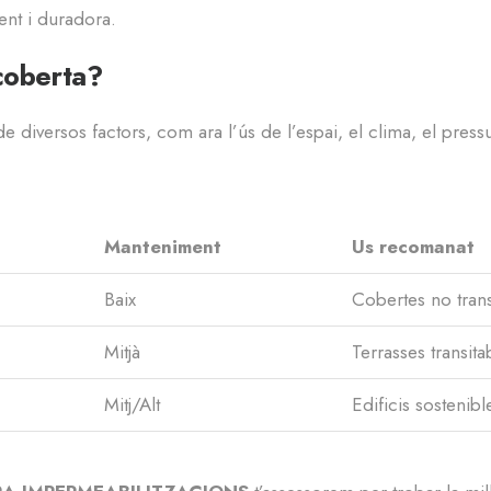
ent i duradora.
 coberta?
diversos factors, com ara l’ús de l’espai, el clima, el pressup
Manteniment
Us recomanat
Baix
Cobertes no trans
Mitjà
Terrasses transita
Mitj/Alt
Edificis sostenib