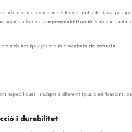
sada a les inclemències del temps i pot patir danys per agents
s no només reforcen la
impermeabilització
, sinó que també m
llem amb tres tipus principals d’
acabats de coberta
:
específiques i s’adapta a diferents tipus d’edificacions, des d
ció i durabilitat