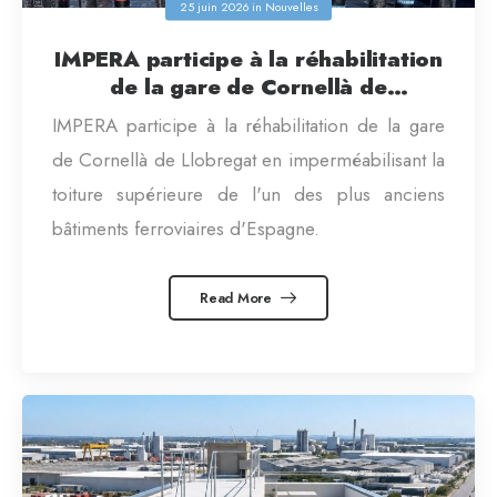
25 juin 2026
in
Nouvelles
IMPERA participe à la réhabilitation
de la gare de Cornellà de
Llobregat, l’une des plus anciennes
IMPERA participe à la réhabilitation de la gare
gares ferroviaires d’Espagne.
de Cornellà de Llobregat en imperméabilisant la
toiture supérieure de l'un des plus anciens
bâtiments ferroviaires d'Espagne.
Read More