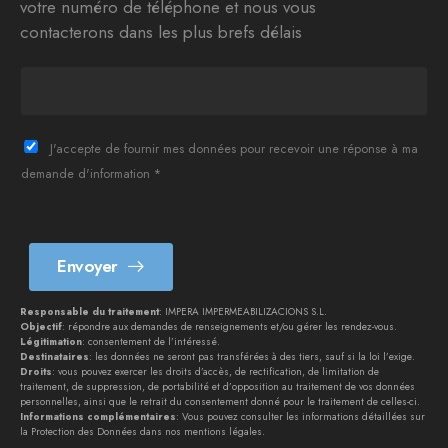
votre numéro de téléphone et nous vous
contacterons dans les plus brefs délais
T
e
l
è
J'accepte de fournir mes données pour recevoir une réponse à ma
f
demande d'information *
o
n
*
Envoyer
Responsable du traitement
: IMPERA IMPERMEABILIZACIONS S.L.
Objectif
: répondre aux demandes de renseignements et/ou gérer les rendez-vous.
Légitimation
: consentement de l’intéressé.
Destinataires
: les données ne seront pas transférées à des tiers, sauf si la loi l’exige.
Droits
: vous pouvez exercer les droits d’accès, de rectification, de limitation de
traitement, de suppression, de portabilité et d’opposition au traitement de vos données
personnelles, ainsi que le retrait du consentement donné pour le traitement de celles-ci.
Informations complémentaires
: Vous pouvez consulter les informations détaillées sur
la Protection des Données dans nos
mentions légales
.