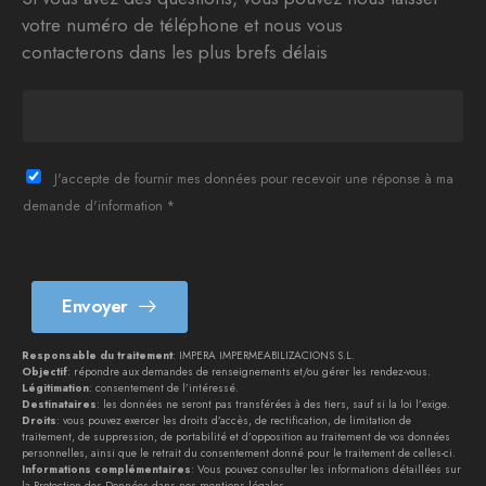
votre numéro de téléphone et nous vous
contacterons dans les plus brefs délais
T
e
l
è
J'accepte de fournir mes données pour recevoir une réponse à ma
f
demande d'information *
o
n
*
Envoyer
Responsable du traitement
: IMPERA IMPERMEABILIZACIONS S.L.
Objectif
: répondre aux demandes de renseignements et/ou gérer les rendez-vous.
Légitimation
: consentement de l’intéressé.
Destinataires
: les données ne seront pas transférées à des tiers, sauf si la loi l’exige.
Droits
: vous pouvez exercer les droits d’accès, de rectification, de limitation de
traitement, de suppression, de portabilité et d’opposition au traitement de vos données
personnelles, ainsi que le retrait du consentement donné pour le traitement de celles-ci.
Informations complémentaires
: Vous pouvez consulter les informations détaillées sur
la Protection des Données dans nos
mentions légales
.