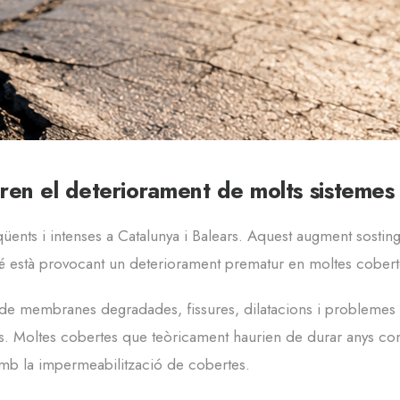
ren el deteriorament de molts sistemes 
ents i intenses a Catalunya i Balears. Aquest augment sostin
mbé està provocant un deteriorament prematur en moltes coberte
e membranes degradades, fissures, dilatacions i problemes e
es. Moltes cobertes que teòricament haurien de durar anys c
amb la impermeabilització de cobertes.