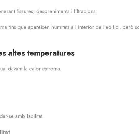
rant fissures, despreniments i filtracions.
 fins que apareixen humitats a l’interior de l’edifici, però so
les altes temperatures
ual davant la calor extrema.
ar-se amb facilitat.
itat