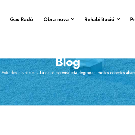
Gas Radó
Obra nova
Rehabilitació
P
Blog
Entrades
Noticies
La calor extrema està degradant moltes cobertes aban
/
/
/