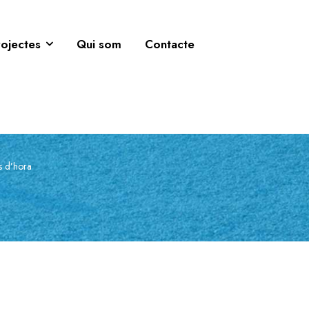
rojectes
Qui som
Contacte
s d’hora