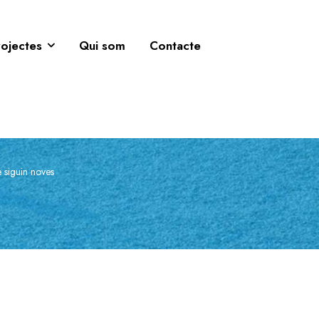
rojectes
Qui som
Contacte
 siguin noves