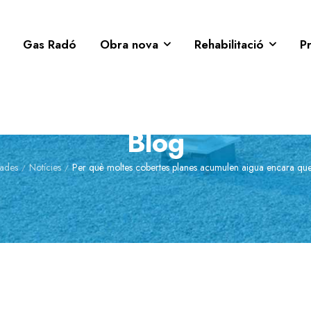
Gas Radó
Obra nova
Rehabilitació
P
Blog
rades
Notícies
Per què moltes cobertes planes acumulen aigua encara que
/
/