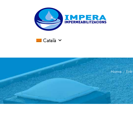
Català
Home
Ent
/