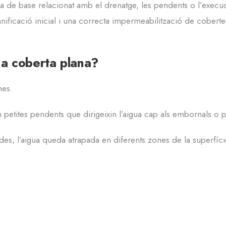
a de base relacionat amb el drenatge, les pendents o l’execuc
ficació inicial i una correcta impermeabilització de coberte
na coberta plana?
nes.
n petites pendents que dirigeixin l’aigua cap als embornals o 
s, l’aigua queda atrapada en diferents zones de la superfíci