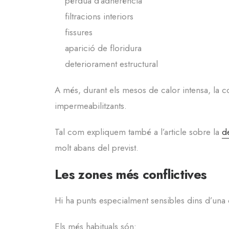
pèrdua d’adherència
filtracions interiors
fissures
aparició de floridura
deteriorament estructural
A més, durant els mesos de calor intensa, la c
impermeabilitzants.
Tal com expliquem també a l’article sobre la
d
molt abans del previst.
Les zones més conflictives
Hi ha punts especialment sensibles dins d’una 
Els més habituals són: