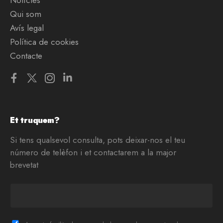
Notícies
Qui som
Avís legal
Política de cookies
Contacte
Et truquem?
Si tens qualsevol consulta, pots deixar-nos el teu
número de telèfon i et contactarem a la major
brevetat
T
e
l
è