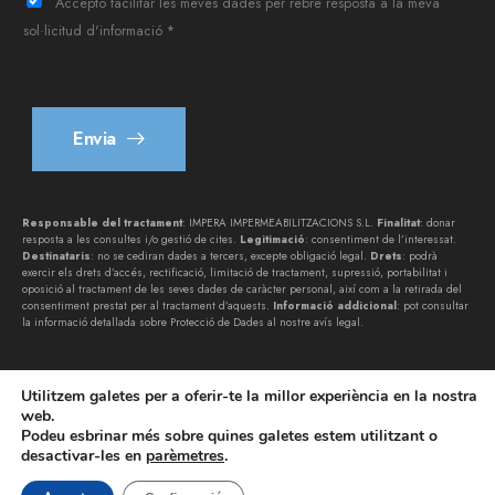
Accepto facilitar les meves dades per rebre resposta a la meva
f
sol·licitud d'informació *
o
n
*
Envia
Responsable del tractament
: IMPERA IMPERMEABILITZACIONS S.L.
Finalitat
: donar
resposta a les consultes i/o gestió de cites.
Legitimació
: consentiment de l’interessat.
Destinataris
: no se cediran dades a tercers, excepte obligació legal.
Drets
: podrà
exercir els drets d’accés, rectificació, limitació de tractament, supressió, portabilitat i
oposició al tractament de les seves dades de caràcter personal, així com a la retirada del
consentiment prestat per al tractament d’aquests.
Informació addicional
: pot consultar
la informació detallada sobre Protecció de Dades al nostre
avís legal
.
Utilitzem galetes per a oferir-te la millor experiència en la nostra
web.
Podeu esbrinar més sobre quines galetes estem utilitzant o
desactivar-les en
parèmetres
.
IMPERA IMPERMEABILITZACIONS SL © 2026. Tots els drets