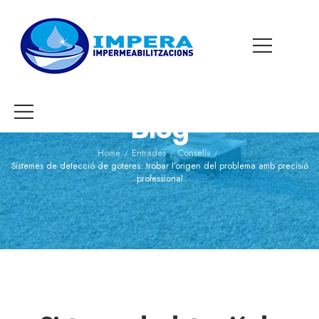
Blog
Home
Entrades
Consells
/
/
/
Sistemes de detecció de goteres: trobar l’origen del problema amb precisió
professional