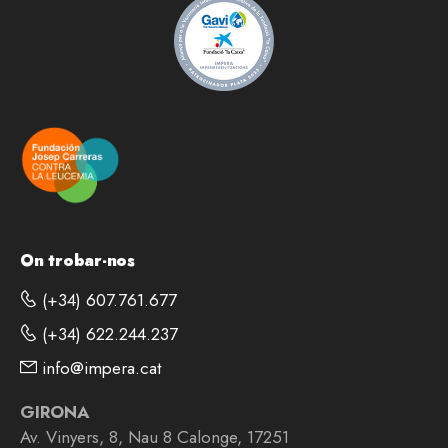
On trobar-nos
(+34) 607.761.677
(+34) 622.244.237
info@impera.cat
GIRONA
Av. Vinyers, 8, Nau 8 Calonge, 17251