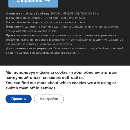
Отправлять
Ответственный за обработку
: IMPERA IMPERMEABILITZACIONS S.L.
Цель
: отвечать на запросы и/или организовывать встречи.
Цель
: отвечать на запросы и/или организовывать встречи.
Получатели
: данные не будут переданы третьим лицам, за исключением случаев,
предусмотренных законодательством.
Права
: вы можете воспользоваться правами доступа, исправления, ограничения
обработки, удаления, переноса и возражения против обработки ваших личных данных,
а также отзыва согласия, данного на их обработку.
Дополнительная информация
: Вы можете ознакомиться с подробной информацией
о защите данных в нашем официальном
уведомлении
.
Мы используем файлы cookie, чтобы обеспечить вам
наилучший опыт на нашем веб-сайте.
You can find out more about which cookies we are using or
switch them off in
settings
.
IMPERA IMPERMEABILITZACIONS SL © 2026. Все права
защищены | к
lynkoo.com
Принять
Настройки