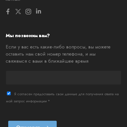
Мы позвоним вам?
Если у вас есть какие-либо вопросы, вы можете
оставить нам свой номер телефона, и мы
свяжемся с вами в ближайшее время
T
e
l
è
Я согласен предоставить свои данные для получения ответа на
f
мой запрос информации *
o
n
*