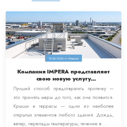
10.06.2026
in
Новости
Компания IMPERA представляет
свою новую услугу
профилактического
Лучший способ предотвратить протечку —
обслуживания для жилых
это принять меры до того, как она появится.
комплексов и промышленных
Крыши и террасы — одни из наиболее
зданий.
открытых элементов любого здания. Дождь,
ветер, перепады температуры, течение в ...