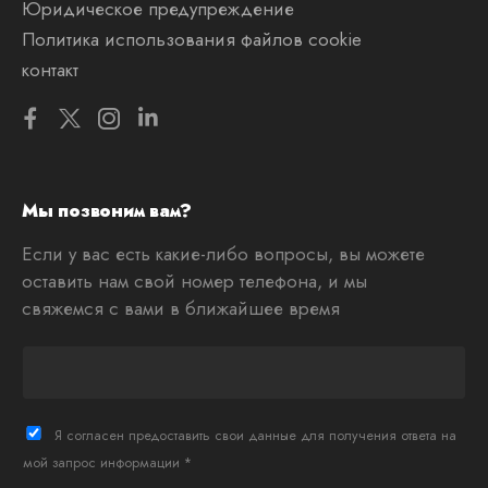
Юридическое предупреждение
Политика использования файлов cookie
контакт
Мы позвоним вам?
Если у вас есть какие-либо вопросы, вы можете
оставить нам свой номер телефона, и мы
свяжемся с вами в ближайшее время
T
e
l
è
Я согласен предоставить свои данные для получения ответа на
f
мой запрос информации *
o