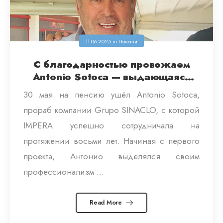
11.06.2025
in
Новости
С благодарностью провожаем
Аntonio Sotoca — выдающаяся
карьера в Grupo SINACLO
30 мая на пенсию ушёл Аntonio Sotoca,
прораб компании Grupo SINACLO, с которой
IMPERA успешно сотрудничала на
протяжении восьми лет. Начиная с первого
проекта, Антонио выделялся своим
профессионализм ...
Read More