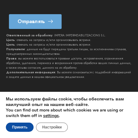
n
*
Отправлять
Ответственный за обработку
: IMPERA IMPERMEABILITZACIONS S.L.
Цель
: отвечать на запросы и/или организовывать встречи.
Цель
: отвечать на запросы и/или организовывать встречи.
Получатели
: данные не будут переданы третьим лицам, за исключением случаев,
предусмотренных законодательством.
Права
: вы можете воспользоваться правами доступа, исправления, ограничения
обработки, удаления, переноса и возражения против обработки ваших личных данных,
а также отзыва согласия, данного на их обработку.
Дополнительная информация
: Вы можете ознакомиться с подробной информацией
о защите данных в нашем официальном
уведомлении
.
Мы используем файлы cookie, чтобы обеспечить вам
наилучший опыт на нашем веб-сайте.
You can find out more about which cookies we are using or
switch them off in
settings
.
IMPERA IMPERMEABILITZACIONS SL © 2026. Все права
защищены | к
lynkoo.com
Принять
Настройки