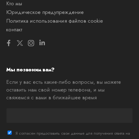
Кто мы
Юридическое предупреждение
Политика использования файлов cookie
контакт
Мы позвоним вам?
Если у вас есть какие-либо вопросы, вы можете
оставить нам свой номер телефона, и мы
свяжемся с вами в ближайшее время
T
e
l
è
Я согласен предоставить свои данные для получения ответа на
f