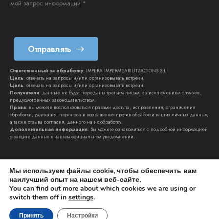
мой запрос информации *
o
n
*
Отправлять
Ответственный за обработку
: IMPERA IMPERMEABILITZACIONS S.L.
Цель
: отвечать на запросы и/или организовывать встречи.
Цель
: отвечать на запросы и/или организовывать встречи.
Получатели
: данные не будут переданы третьим лицам, за исключением случаев,
предусмотренных законодательством.
Права
: вы можете воспользоваться правами доступа, исправления, ограничения
обработки, удаления, переноса и возражения против обработки ваших личных данных,
а также отзыва согласия, данного на их обработку.
Дополнительная информация
: Вы можете ознакомиться с подробной информацией
о защите данных в нашем официальном
уведомлении
.
Мы используем файлы cookie, чтобы обеспечить вам
наилучший опыт на нашем веб-сайте.
You can find out more about which cookies we are using or
switch them off in
settings
.
IMPERA IMPERMEABILITZACIONS SL © 2026. Все права
защищены | к
lynkoo.com
Принять
Настройки