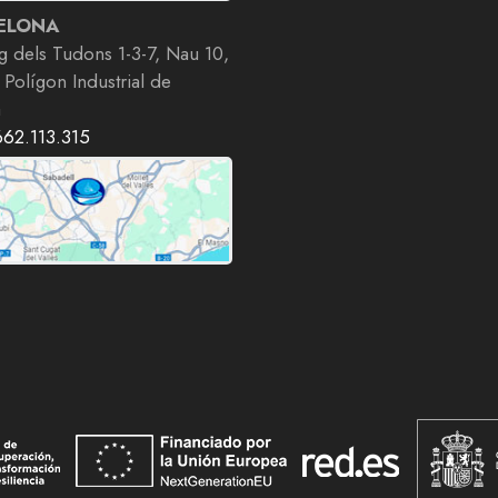
ELONA
g dels Tudons 1-3-7, Nau 10,
 Polígon Industrial de
a
662.113.315