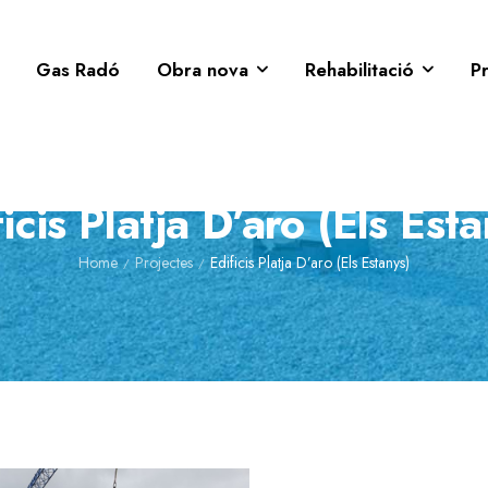
Gas Radó
Obra nova
Rehabilitació
P
icis Platja D’aro (Els Est
Home
Projectes
Edificis Platja D’aro (Els Estanys)
/
/