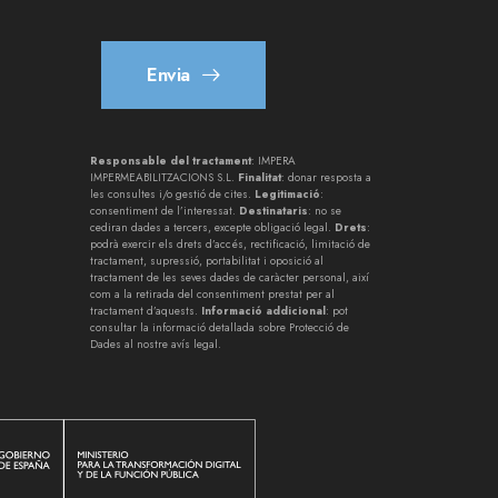
Envia
Responsable del tractament
: IMPERA
IMPERMEABILITZACIONS S.L.
Finalitat
: donar resposta a
les consultes i/o gestió de cites.
Legitimació
:
consentiment de l’interessat.
Destinataris
: no se
cediran dades a tercers, excepte obligació legal.
Drets
:
podrà exercir els drets d’accés, rectificació, limitació de
tractament, supressió, portabilitat i oposició al
tractament de les seves dades de caràcter personal, així
com a la retirada del consentiment prestat per al
tractament d’aquests.
Informació addicional
: pot
consultar la informació detallada sobre Protecció de
Dades al nostre
avís legal
.