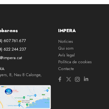
obar-nos
IMPERA
) 607.761.677
Notícies
Qui som
) 622.244.237
Avís legal
@impera.cat
Política de cookies
NA
Contacte
nyers, 8, Nau 8 Calonge,