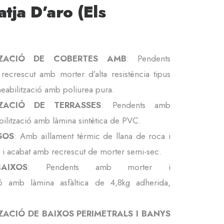
latja D’aro (Els
ITZACIÓ DE COBERTES AMB
: Pendents
 recrescut amb morter d’alta resistència tipus
bilització amb poliurea pura.
TZACIÓ DE TERRASSES
: Pendents amb
ilització amb làmina sintètica de PVC.
SOS
: Amb aïllament tèrmic de llana de roca i
é i acabat amb recrescut de morter semi-sec.
AIXOS
: Pendents amb morter i
ió amb làmina asfàltica de 4,8kg adherida,
.
ZACIÓ DE BAIXOS PERIMETRALS I BANYS