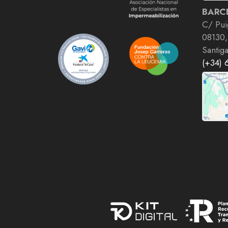
BARC
C/ Pui
08130,
Santig
(+34) 