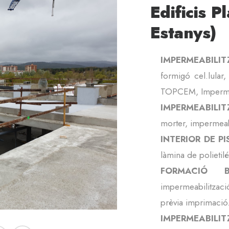
Edificis P
Estanys)
IMPERMEABIL
formigó cel.lular,
TOPCEM, Impermea
IMPERMEABILI
morter, impermeab
INTERIOR DE PI
làmina de polietil
FORMACIÓ B
impermeabilitzac
prèvia imprimació
IMPERMEABILIT