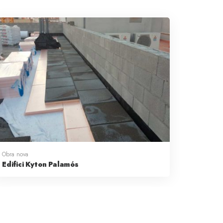
Obra nova
Edifici Kyton Palamós