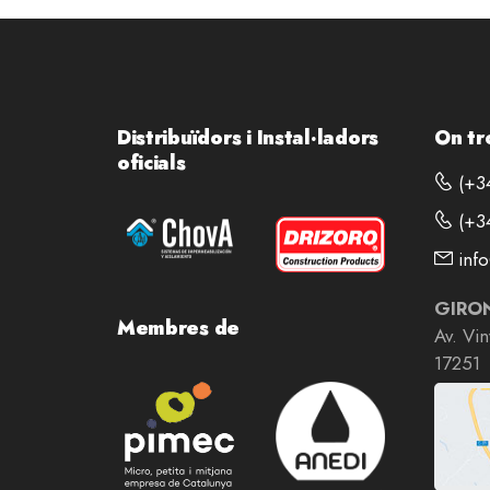
Distribuïdors i Instal·ladors
On tr
oficials
(+34
(+34
info
GIRO
Membres de
Av. Vi
17251