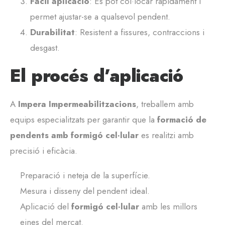
Fàcil aplicació
: Es pot col·locar ràpidament i
permet ajustar-se a qualsevol pendent.
Durabilitat
: Resistent a fissures, contraccions i
desgast.
El procés d’aplicació
A
Impera Impermeabilitzacions
, treballem amb
equips especialitzats per garantir que la
formació de
pendents amb formigó cel·lular
es realitzi amb
precisió i eficàcia.
Preparació i neteja de la superfície.
Mesura i disseny del pendent ideal.
Aplicació del
formigó cel·lular
amb les millors
eines del mercat.