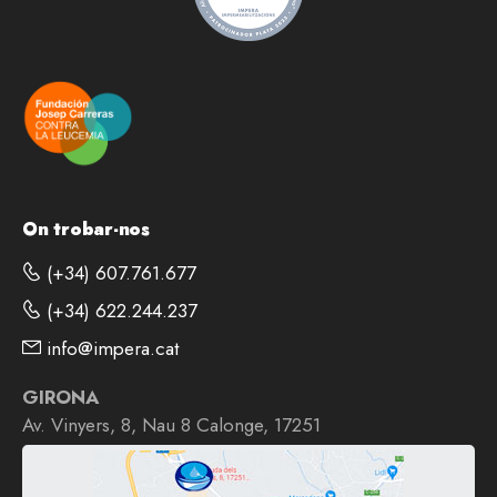
On trobar-nos
(+34) 607.761.677
(+34) 622.244.237
info@impera.cat
GIRONA
Av. Vinyers, 8, Nau 8 Calonge, 17251