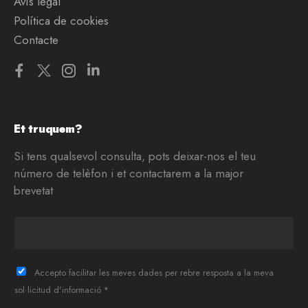
Avís legal
Política de cookies
Contacte
Et truquem?
Si tens qualsevol consulta, pots deixar-nos el teu
número de telèfon i et contactarem a la major
brevetat
T
e
l
è
Accepto facilitar les meves dades per rebre resposta a la meva
f
sol·licitud d'informació *
o