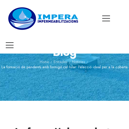
Blog
Home
Entrades
Noticies
/
/
/
La formació de pendents amb formigó cel·lular: l’elecció ideal per a la coberta