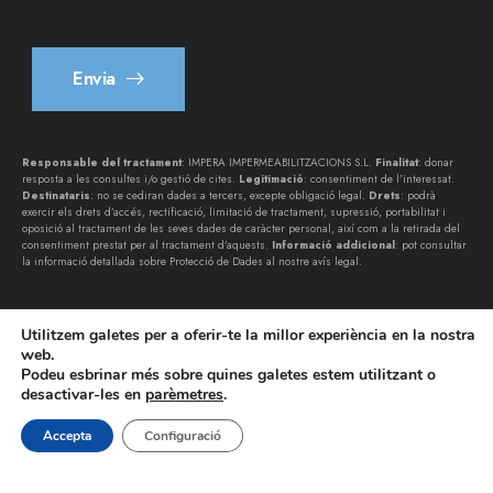
n
*
Envia
Responsable del tractament
: IMPERA IMPERMEABILITZACIONS S.L.
Finalitat
: donar
resposta a les consultes i/o gestió de cites.
Legitimació
: consentiment de l’interessat.
Destinataris
: no se cediran dades a tercers, excepte obligació legal.
Drets
: podrà
exercir els drets d’accés, rectificació, limitació de tractament, supressió, portabilitat i
oposició al tractament de les seves dades de caràcter personal, així com a la retirada del
consentiment prestat per al tractament d’aquests.
Informació addicional
: pot consultar
la informació detallada sobre Protecció de Dades al nostre
avís legal
.
Utilitzem galetes per a oferir-te la millor experiència en la nostra
web.
Podeu esbrinar més sobre quines galetes estem utilitzant o
desactivar-les en
parèmetres
.
IMPERA IMPERMEABILITZACIONS SL © 2026. Tots els drets
reservats | by
lynkoo.com
Accepta
Configuració