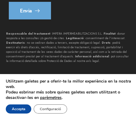
Envia
Responsable del tractament
: IMPERA IMPERMEABILITZACIONS S.L.
Finalitat
: donar
resposta a les consultes i/o gestió de cites.
Legitimació
: consentiment de l’interessat.
Destinataris
: no se cediran dades a tercers, excepte obligació legal.
Drets
: podrà
exercir els drets d’accés, rectificació, limitació de tractament, supressió, portabilitat i
oposició al tractament de les seves dades de caràcter personal, així com a la retirada del
consentiment prestat per al tractament d’aquests.
Informació addicional
: pot consultar
la informació detallada sobre Protecció de Dades al nostre
avís legal
.
Utilitzem galetes per a oferir-te la millor experiència en la nostra
web.
Podeu esbrinar més sobre quines galetes estem utilitzant o
desactivar-les en
parèmetres
.
IMPERA IMPERMEABILITZACIONS SL © 2026. Tots els drets
reservats | by
lynkoo.com
Accepta
Configuració