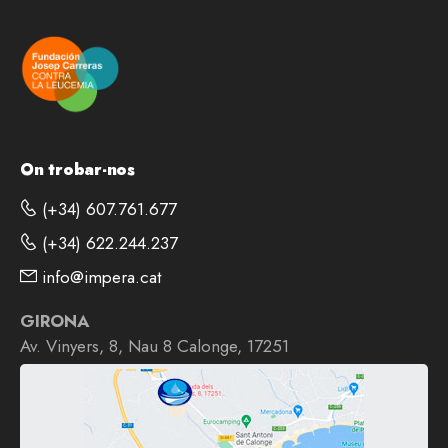
On trobar-nos
(+34) 607.761.677
(+34) 622.244.237
info@impera.cat
GIRONA
Av. Vinyers, 8, Nau 8 Calonge, 17251