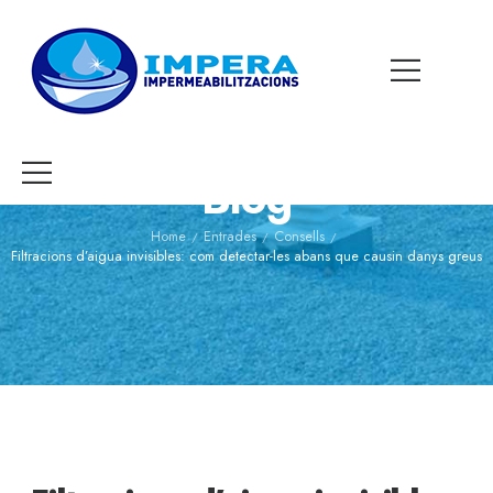
Blog
Home
Entrades
Consells
/
/
/
Filtracions d’aigua invisibles: com detectar-les abans que causin danys greus