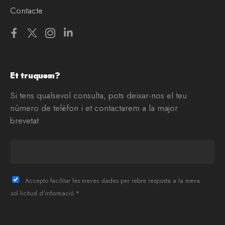
Contacte
Et truquem?
Si tens qualsevol consulta, pots deixar-nos el teu
número de telèfon i et contactarem a la major
brevetat
T
e
l
è
Accepto facilitar les meves dades per rebre resposta a la meva
f
sol·licitud d'informació *
o
n
*