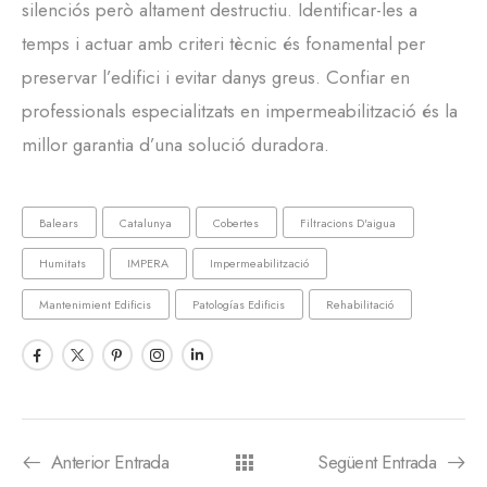
silenciós però altament destructiu. Identificar-les a
temps i actuar amb criteri tècnic és fonamental per
preservar l’edifici i evitar danys greus. Confiar en
professionals especialitzats en impermeabilització és la
millor garantia d’una solució duradora.
Balears
Catalunya
Cobertes
Filtracions D'aigua
Humitats
IMPERA
Impermeabilització
Mantenimient Edificis
Patologías Edificis
Rehabilitació
Anterior Entrada
Següent Entrada