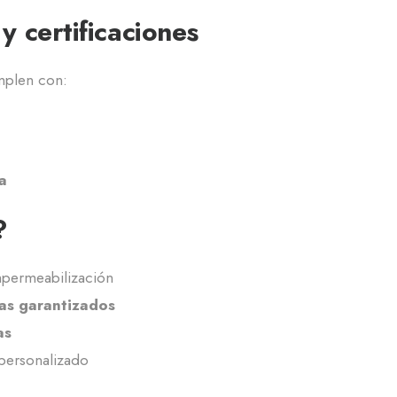
 certificaciones
plen con:
)
a
?
mpermeabilización
as garantizados
as
personalizado