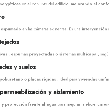
nergéticas
en el conjunto del edificio,
mejorando el confor
re
o espumado
en las cámaras existentes. Es una
intervención
tejados
ivas
,
espumas proyectadas
o
sistemas multicapa
, según
edes y suelos
poliuretano
o
placas rígidas
. Ideal para
viviendas unifa
permeabilización y aislamiento
 y protección frente al agua
para mejorar la eficiencia en