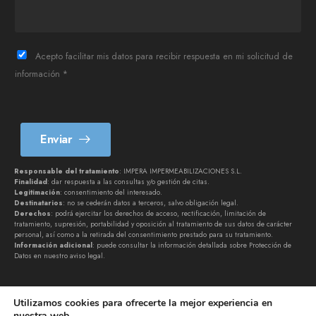
T
e
l
è
Acepto facilitar mis datos para recibir respuesta en mi solicitud de
f
información *
o
n
*
Enviar
Responsable del tratamiento
: IMPERA IMPERMEABILIZACIONES S.L.
Finalidad
: dar respuesta a las consultas y/o gestión de citas.
Legitimación
: consentimiento del interesado.
Destinatarios
: no se cederán datos a terceros, salvo obligación legal.
Derechos
: podrá ejercitar los derechos de acceso, rectificación, limitación de
tratamiento, supresión, portabilidad y oposición al tratamiento de sus datos de carácter
personal, así como a la retirada del consentimiento prestado para su tratamiento.
Información adicional
: puede consultar la información detallada sobre Protección de
Datos en nuestro
aviso legal
.
Utilizamos cookies para ofrecerte la mejor experiencia en
nuestra web.