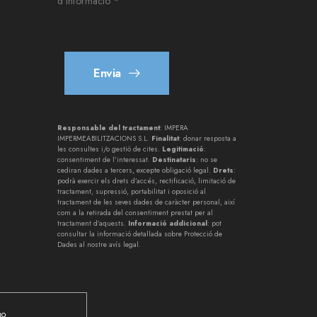
d'informació *
n
*
Envia
Responsable del tractament
: IMPERA
IMPERMEABILITZACIONS S.L.
Finalitat
: donar resposta a
les consultes i/o gestió de cites.
Legitimació
:
consentiment de l’interessat.
Destinataris
: no se
cediran dades a tercers, excepte obligació legal.
Drets
:
podrà exercir els drets d’accés, rectificació, limitació de
tractament, supressió, portabilitat i oposició al
tractament de les seves dades de caràcter personal, així
com a la retirada del consentiment prestat per al
tractament d’aquests.
Informació addicional
: pot
consultar la informació detallada sobre Protecció de
Dades al nostre
avís legal
.