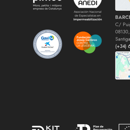
BARC
C/ Pui
08130,
Santig
(+34) 