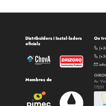
Distribuïdors i Instal·ladors
On tr
oficials
(+34
(+34
info
GIRO
Membres de
Av. Vi
17251