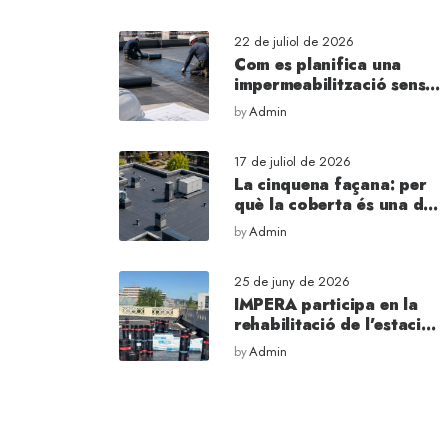
22 de juliol de 2026
Com es planifica una
impermeabilització sense
interrompre l’activitat
by
Admin
d’un edifici
17 de juliol de 2026
La cinquena façana: per
què la coberta és una de
les parts més importants
by
Admin
d’un edifici
25 de juny de 2026
IMPERA participa en la
rehabilitació de l’estació
de Cornellà de Llobregat,
by
Admin
una de les estacions
ferroviàries més antigues
d’Espanya