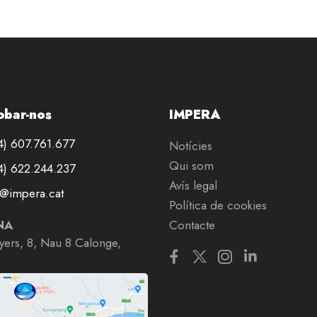
obar-nos
IMPERA
) 607.761.677
Notícies
Qui som
) 622.244.237
Avís legal
@impera.cat
Política de cookies
NA
Contacte
nyers, 8, Nau 8 Calonge,