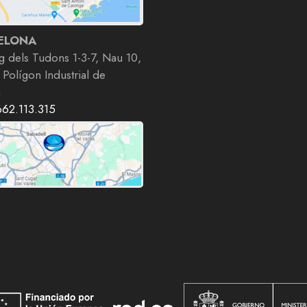
ELONA
g dels Tudons 1-3-7, Nau 10,
 Polígon Industrial de
a
662.113.315