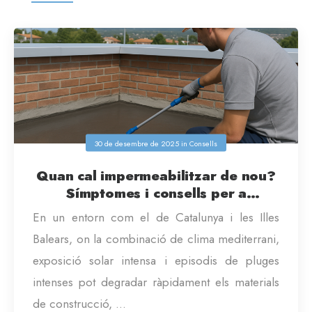
30 de desembre de 2025
in
Consells
Quan cal impermeabilitzar de nou?
Símptomes i consells per a
habitatges de Catalunya i Balears
En un entorn com el de Catalunya i les Illes
Balears, on la combinació de clima mediterrani,
exposició solar intensa i episodis de pluges
intenses pot degradar ràpidament els materials
de construcció, ...