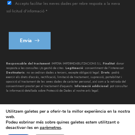
è
Accepto facilitar les meves dades per rebre resposta a la meva
f
sol·licitud d'informació *
o
n
*
Envia
Responsable del tractament
: IMPERA IMPERMEABILITZACIONS S.L.
Finalitat
: donar
resposta a les consultes i/o gestió de cites.
Legitimació
: consentiment de l’interessat.
Destinataris
: no se cediran dades a tercers, excepte obligació legal.
Drets
: podrà
exercir els drets d’accés, rectificació, limitació de tractament, supressió, portabilitat i
oposició al tractament de les seves dades de caràcter personal, així com a la retirada del
consentiment prestat per al tractament d’aquests.
Informació addicional
: pot consultar
la informació detallada sobre Protecció de Dades al nostre
avís legal
.
Utilitzem galetes per a oferir-te la millor experiència en la nostra
web.
Podeu esbrinar més sobre quines galetes estem utilitzant o
desactivar-les en
parèmetres
.
IMPERA IMPERMEABILITZACIONS SL © 2026. Tots els drets