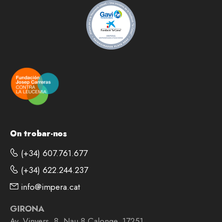
On trobar-nos
(+34) 607.761.677
(+34) 622.244.237
info@impera.cat
GIRONA
Av. Vinyers, 8, Nau 8 Calonge, 17251