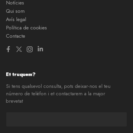
Notícies
Qui som
Avís legal
Política de cookies
Contacte
Et truquem?
Si tens qualsevol consulta, pots deixar-nos el teu
número de telèfon i et contactarem a la major
brevetat
T
e
l