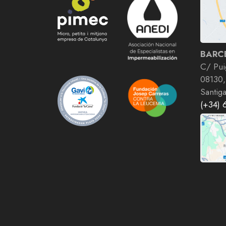
BARC
C/ Pui
08130,
Santig
(+34) 