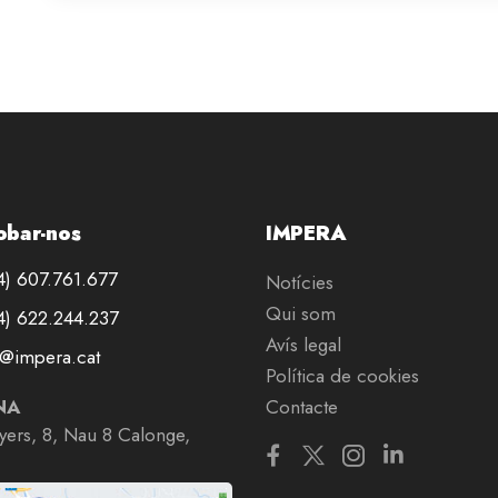
obar-nos
IMPERA
) 607.761.677
Notícies
Qui som
) 622.244.237
Avís legal
@impera.cat
Política de cookies
NA
Contacte
nyers, 8, Nau 8 Calonge,