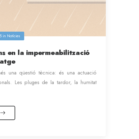
5
in
Notícies
ons en la impermeabilització
tatge
és una qüestió tècnica: és una actuació
onals. Les pluges de la tardor, la humitat