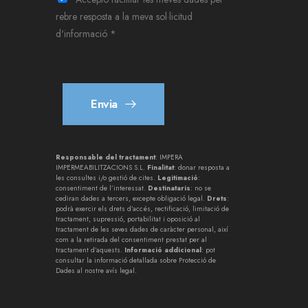
f
rebre resposta a la meva sol·licitud
o
d'informació *
n
*
Envia
Responsable del tractament
: IMPERA
IMPERMEABILITZACIONS S.L.
Finalitat
: donar resposta a
les consultes i/o gestió de cites.
Legitimació
:
consentiment de l’interessat.
Destinataris
: no se
cediran dades a tercers, excepte obligació legal.
Drets
:
podrà exercir els drets d’accés, rectificació, limitació de
tractament, supressió, portabilitat i oposició al
tractament de les seves dades de caràcter personal, així
com a la retirada del consentiment prestat per al
tractament d’aquests.
Informació addicional
: pot
consultar la informació detallada sobre Protecció de
Dades al nostre
avís legal
.