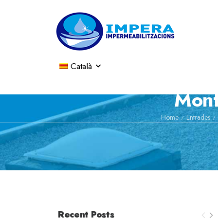
Català
Mont
Home
Entrades
/
/
Recent Posts