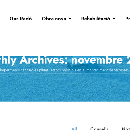
Gas Radó
Obra nova
Rehabilitació
P
hly Archives: novembre
Impermeabilitzar no és pintar: errors habituals en el manteniment de terrasses
All
Consells
Not