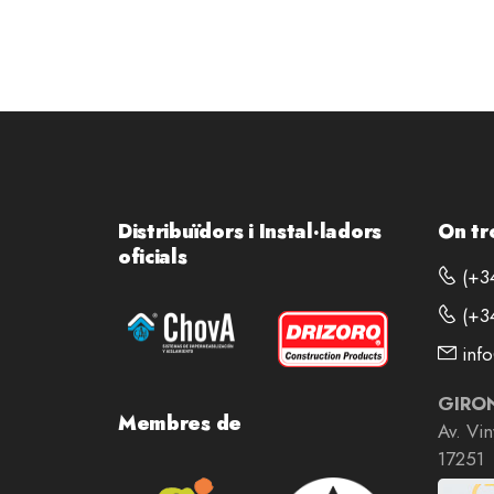
Distribuïdors i Instal·ladors
On tr
oficials
(+34
(+34
info
GIRO
Membres de
Av. Vi
17251