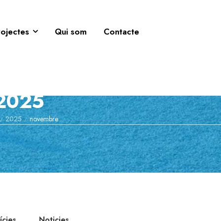
rojectes
Qui som
Contacte
 2025
2025
novembre
/
/
ícies
Noticies