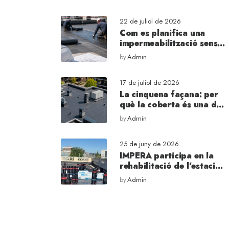
22 de juliol de 2026
Com es planifica una
impermeabilització sense
interrompre l’activitat
by
Admin
d’un edifici
17 de juliol de 2026
La cinquena façana: per
què la coberta és una de
les parts més importants
by
Admin
d’un edifici
25 de juny de 2026
IMPERA participa en la
rehabilitació de l’estació
de Cornellà de Llobregat,
by
Admin
una de les estacions
ferroviàries més antigues
d’Espanya