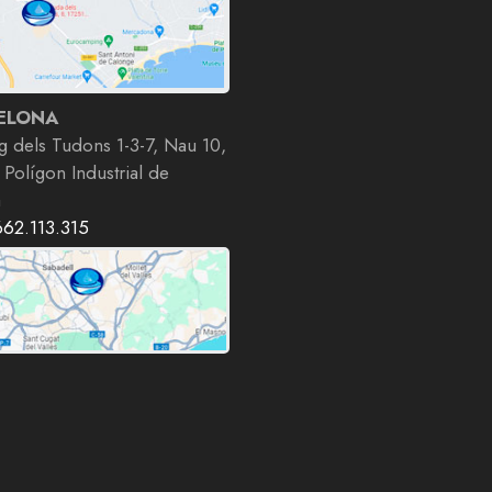
ELONA
g dels Tudons 1-3-7, Nau 10,
 Polígon Industrial de
a
662.113.315